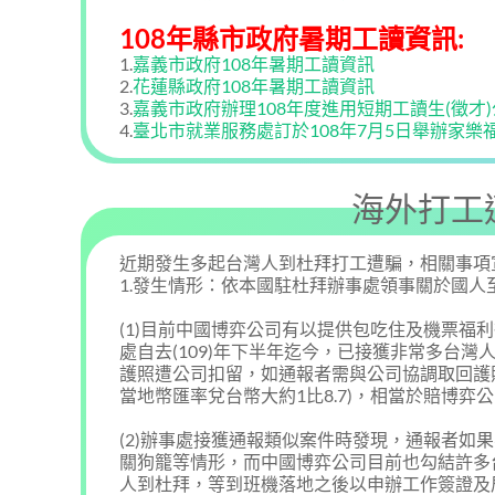
108年縣市政府暑期工讀資訊:
1.
嘉義市政府108年暑期工讀資訊
2.
花蓮縣政府108年暑期工讀資訊
3.
嘉義市政府辦理108年度進用短期工讀生(徵才
4.
臺北市就業服務處訂於108年7月5日舉辦家
海外打工
近期發生多起台灣人到杜拜打工遭騙，相關事項
1.發生情形：依本國駐杜拜辦事處領事關於國
(1)目前中國博弈公司有以提供包吃住及機票福
處自去(109)年下半年迄今，已接獲非常多台
護照遭公司扣留，如通報者需與公司協調取回護照，必須
當地幣匯率兌台幣大約1比8.7)，相當於賠博弈
(2)辦事處接獲通報類似案件時發現，通報者如
關狗籠等情形，而中國博弈公司目前也勾結許多
人到杜拜，等到班機落地之後以申辦工作簽證及