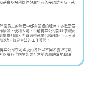
際薪資及福利條件與廣告有落差想離開時，就
在聘僱員工的流程中都有嚴謹的程序，多數需要
作簽證，便利入境，目前博弈公司都以停留簽
阿聯人力資源暨就業保障部(Ministry of
 MOHRE)有登記號，就是合法的工作簽證。
國博弈公司在阿國境內各邦以不同名義取得執
所以請各位同學如果有意前去應聘當地職缺