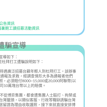
)公告資訊
樂福暑期工讀招募活動資訊
遭騙宣導
宣導如下：
人至杜拜打工遭騙說明如下：
利待遇廣泛招募台籍年輕人到杜拜打工，該辦事
灣人通報及求救，經調查情形大多為通報者他們
賠付8000~15,000或20,000阿聯幣(以
公司10萬塊台幣以上的賠償。
果不從博弈集團，都會遭集團人士毆打、拘禁或
台灣獵頭，以類似客服、行政等職缺誘騙台灣
居留證為理由收取護照，接下來就直接安排博