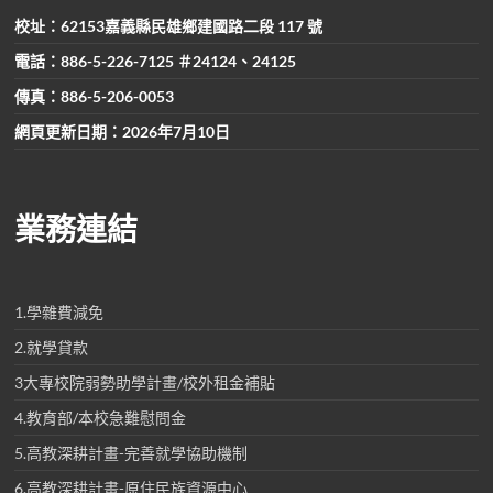
校址：62153嘉義縣民雄鄉建國路二段 117 號
電話：886-5-226-7125 ＃24124、24125
傳真：886-5-206-0053
網頁更新日期：2026年7月10日
業務連結
1.學雜費減免
2.就學貸款
3大專校院弱勢助學計畫/校外租金補貼
4.教育部/本校急難慰問金
5.高教深耕計畫-完善就學協助機制
6.高教深耕計畫-原住民族資源中心