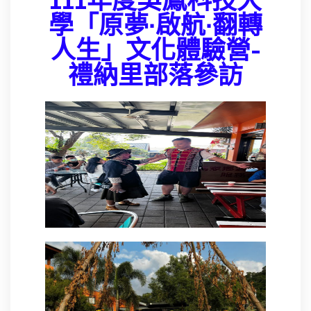
111年度吳鳳科技大
學「原夢∙啟航∙翻轉
人生」文化體驗營-
禮納里部落參訪