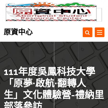
原資中心
111年度吳鳳科技大學
「原夢∙啟航∙翻轉人
生」文化體驗營-禮納里
部落參訪