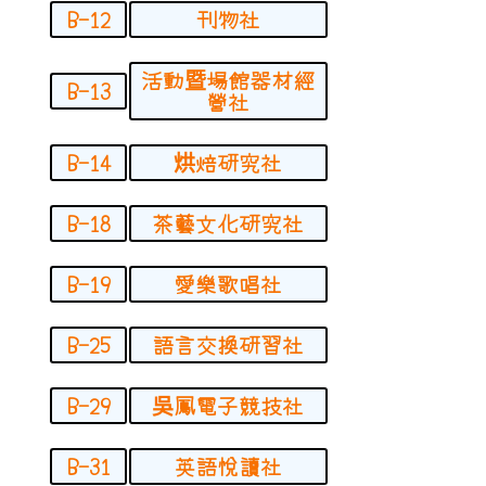
B-12
刊物社
活動暨場館器材經
B-13
營社
B-14
烘焙研究社
B-18
茶藝文化研究社
B-19
愛樂歌唱社
B-25
語言交換研習社
B-29
吳鳳電子競技社
B-31
英語悅讀社